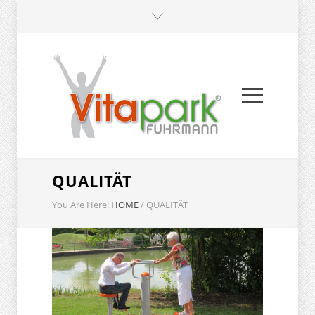
QUALITÄT
You Are Here:
HOME
/
QUALITÄT